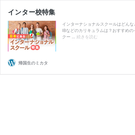
インター校特集
インターナショナルスクールはどんな
IBなどのカリキュラムは？おすすめ
イ
クー …
続きを読む
ン
タ
ー
校
帰国生のミカタ
特
集