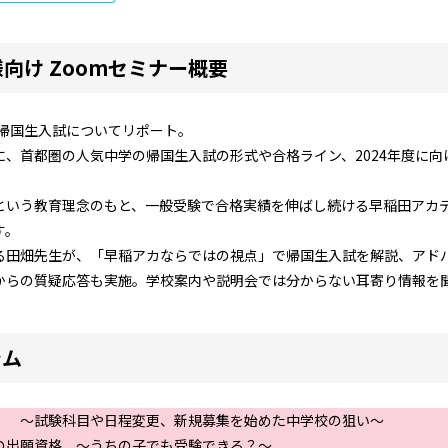
向け Zoomセミナー概要
度帰国生入試についてリポート。
に、首都圏の人気中学の帰国生入試の形式や合格ライン、2024年度に
という教育理念のもと、一般受験で合格実績を伸ばし続ける早稲田アカ
す。
る田畑先生が、「早稲アカならではの視点」で帰国生入試を解説、アド
からの質疑応答も実施。学校案内や説明会では分からない耳寄り情報を
ラム
！ ～試験科目や日程変更、新規募集を始めた中学校の狙い～
の出願資格 ～うちの子でも受験できる？～