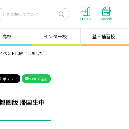
検
会員登録
ログイン
索
高校
インター校
塾・補習校
本イベントは終了しました）
ポスト
LINEで送る
都圏版 帰国生中