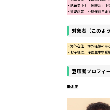
・話題集中！「国際系」中
・質疑応答 ～開催前日ま
対象者（このよ
・海外在住、海外経験のあ
・お子様に、帰国生中学受
登壇者プロフィ
田畑 康