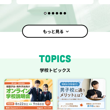
>
験
が、
き
っ
と
見
もっと見る
つ
か
る！
海
外・
帰
国
学校トピックス
子
女
の
総
合
支
援