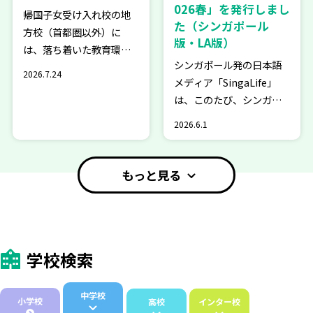
026春」を発行しまし
帰国子女受け入れ校の地
た（シンガポール
方校（首都圏以外）に
版・LA版）
は、落ち着いた教育環境
シンガポール発の日本語
や手厚いサポートなどの
2026.7.24
メディア「SingaLife」
魅力があります。今回
は、このたび、シンガポ
は、秋のオンライン学校
ール在住日本人のご家庭
説明会を実施する地方に
2026.6.1
に向けて、学校選びに役
ある学校をご紹介しま
立つ最新情報を満載した
す。首都圏以外にご帰国
「教育ガイドブック2026
予定の方はぜひご覧くだ
もっと見る
春」を発行いたしまし
さい。…
た。 本ガイドブックで
は、シンガポ…
学校検索
中学校
小学校
高校
インター校