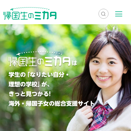
検
メ
索
ニ
を
ュ
検
表
ー
索
示
帰
国
生