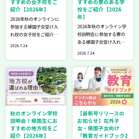
すすめの女子校をご
すすめの寮のある学
紹介【2026年】
校をご紹介【2026
年】
2026年秋のオンラインに
2026年秋のオンライン学
参加する帰国子女受け入
校説明会に参加する寮の
れ校の女子校をご紹介し
ある帰国子女受け入れ校
ます。女子校を視野に入
2026.7.24
の魅力を徹底解説しま
れている方は、ぜひご覧
2026.7.24
す。親元を離れても安心
ください。 ▶こちらもチ
のサポート体制、仲間と
ェック！ 東京・埼玉 ◆大
の絆が深まる寮生活の魅
妻多摩中学高等学校【東
力をご紹介します。 ▶こ
京・中学受験・編入試】
ちらもチェック！ ＜寮あ
◆大妻嵐…
り＞帰国子女受け…
【最新号リリースの
秋のオンライン学校
お知らせ】在外子
説明会！帰国生にお
女・帰国子女向け
すすめの地方校をご
「教育ガイドブック2
紹介【2026年】