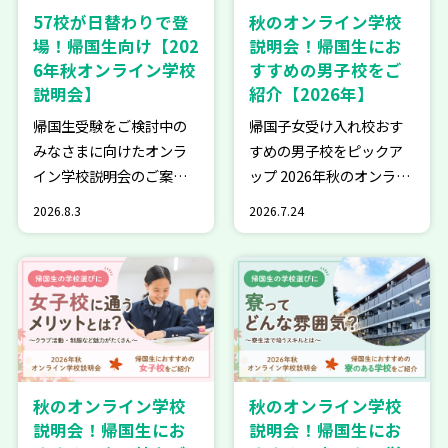
サ
57校が日替わりで登
秋のオンライン学校
イ
場！帰国生向け【202
説明会！帰国生にお
ト
6年秋オンライン学校
すすめの男子校をご
説明会】
紹介【2026年】
帰国生受験をご検討中の
帰国子女受け入れ校おす
みなさまに向けたオンラ
すめの男子校をピックア
イン学校説明会のご案内
ップ 2026年秋のオンライ
です。帰国生を積極的に
ン学校説明会に参加する
2026.8.3
2026.7.24
受け入れている57校が登
帰国子女受け入れ校の男
場！8月22日（土）〜9月6
子校をご紹介します。男
日（日）にかけて、日替
子校を検討中の方はぜ
わりで各校1時間ずつのZo
ひ、ご覧ください。 ▶こ
om説明会を開催します。
ちらもチェック！ ◆佼成
学校の魅…
学園中学校・高…
秋のオンライン学校
秋のオンライン学校
説明会！帰国生にお
説明会！帰国生にお