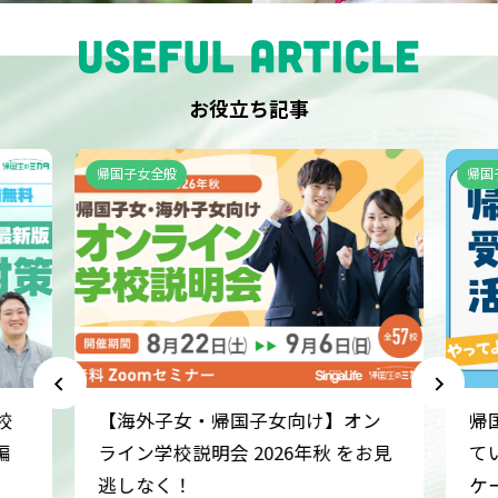
の
ミ
カ
タ
お役立ち記事
は
学
生
帰国子女全般
帰国
の
「な
り
た
い
自
分・
理
想
校
【海外子女・帰国子女向け】オン
帰
の
学
編
ライン学校説明会 2026年秋 をお見
て
校」
逃しなく！
ケ