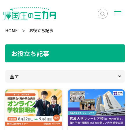
検
メ
索
ニ
HOME
お役立ち記事
を
ュ
検
表
ー
索
お役立ち記事
示