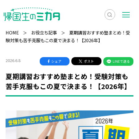
検
メ
索
ニ
HOME
お役立ち記事
夏期講習おすすめ塾まとめ！受
を
ュ
験対策も苦手克服もこの夏で決まる！【2026年】
検
表
ー
索
示
2026.6.8
シェア
ポスト
LINEで送る
夏期講習おすすめ塾まとめ！受験対策も
苦手克服もこの夏で決まる！【2026年】