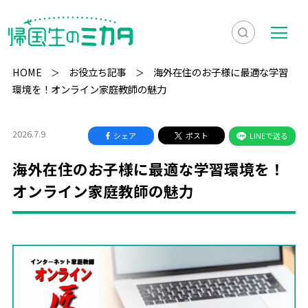
検
メ
索
ニ
HOME
お役立ち記事
海外在住のお子様に最適な学習
を
ュ
環境を！オンライン家庭教師の魅力
検
表
ー
索
示
2026.7.9
シェア
ポスト
LINEで送る
海外在住のお子様に最適な学習環境を！
オンライン家庭教師の魅力