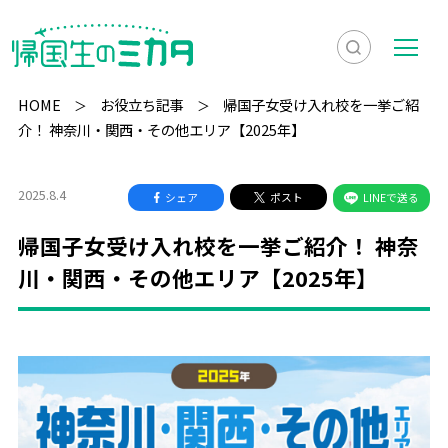
検
メ
索
ニ
HOME
お役立ち記事
帰国子女受け入れ校を一挙ご紹
を
ュ
介！ 神奈川・関西・その他エリア【2025年】
検
表
ー
索
示
2025.8.4
シェア
ポスト
LINEで送る
帰国子女受け入れ校を一挙ご紹介！ 神奈
川・関西・その他エリア【2025年】