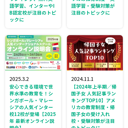
語学習、インターやI
語学習・受験対策が
B認定校が注目のトピ
注目のトピックに
ックに
2025.3.2
2024.11.1
安心できる環境で世
【2024年上半期／帰
界水準の教育を！シ
国子女 人気記事ラン
ンガポール・マレー
キングTOP10】アメ
シアの人気インター
リカの教育制度・帰
校12校が登場【2025
国子女の受け入れ
年 最新オンライン説
校・受験対策が注目
明会】
のトピックに