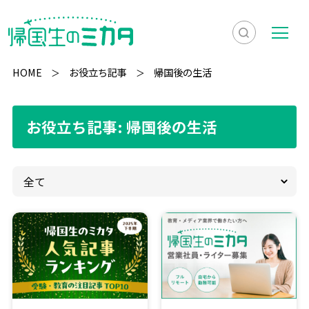
検
メ
索
ニ
HOME
お役立ち記事
帰国後の生活
を
ュ
検
表
ー
索
お役立ち記事: 帰国後の生活
示