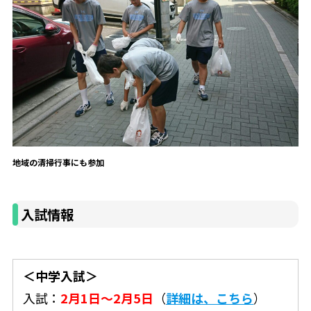
地域の清掃行事にも参加
入試情報
＜中学入試＞
入試：
2月1日～2月5日
（
詳細は、こちら
）