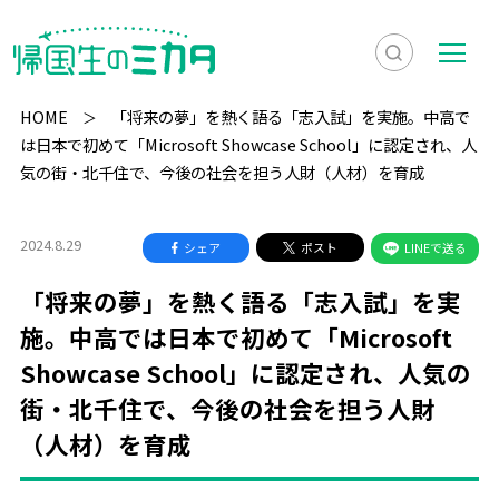
検
メ
索
ニ
HOME
「将来の夢」を熱く語る「志入試」を実施。中高で
を
ュ
は日本で初めて「Microsoft Showcase School」に認定され、人
検
気の街・北千住で、今後の社会を担う人財（人材）を育成
表
ー
索
示
2024.8.29
シェア
ポスト
LINEで送る
「将来の夢」を熱く語る「志入試」を実
施。中高では日本で初めて「Microsoft
Showcase School」に認定され、人気の
街・北千住で、今後の社会を担う人財
（人材）を育成