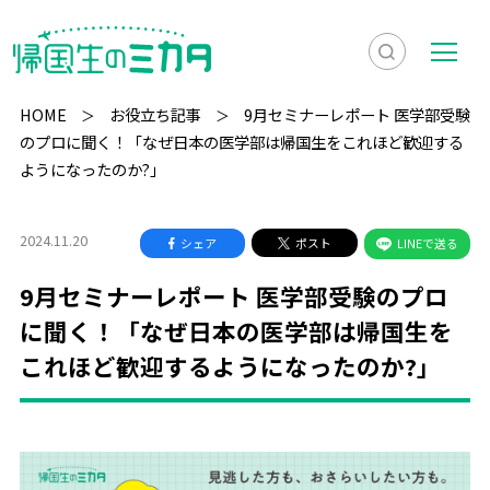
検
メ
索
ニ
HOME
お役立ち記事
9月セミナーレポート 医学部受験
を
ュ
のプロに聞く！「なぜ日本の医学部は帰国生をこれほど歓迎する
検
ようになったのか?」
表
ー
索
示
2024.11.20
シェア
ポスト
LINEで送る
9月セミナーレポート 医学部受験のプロ
に聞く！「なぜ日本の医学部は帰国生を
これほど歓迎するようになったのか?」