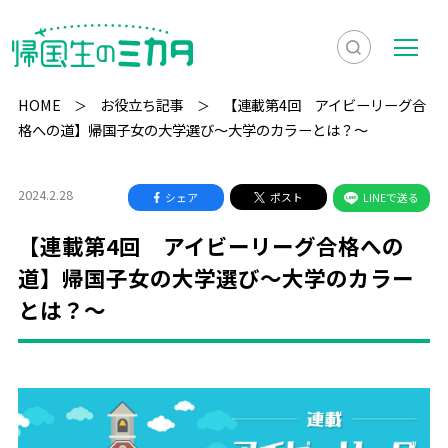
検
メ
索
ニ
HOME
お役立ち記事
【連載第4回 アイビーリーグ合
を
ュ
格への道】帰国子女の大学選び～大学のカラーとは？～
検
表
ー
索
示
2024.2.28
シェア
ポスト
LINEで送る
【連載第4回 アイビーリーグ合格への
道】帰国子女の大学選び～大学のカラー
とは？～