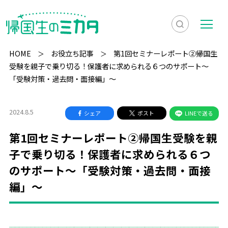
検
メ
索
ニ
HOME
お役立ち記事
第1回セミナーレポート②帰国生
を
ュ
受験を親子で乗り切る！保護者に求められる６つのサポート〜
検
「受験対策・過去問・面接編」〜
表
ー
索
示
2024.8.5
シェア
ポスト
LINEで送る
第1回セミナーレポート②帰国生受験を親
子で乗り切る！保護者に求められる６つ
のサポート〜「受験対策・過去問・面接
編」〜