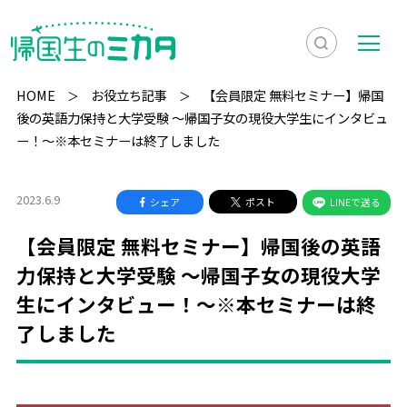
検
メ
索
ニ
HOME
お役立ち記事
【会員限定 無料セミナー】帰国
を
ュ
後の英語力保持と大学受験 〜帰国子女の現役大学生にインタビュ
検
ー！〜※本セミナーは終了しました
表
ー
索
示
2023.6.9
シェア
ポスト
LINEで送る
【会員限定 無料セミナー】帰国後の英語
力保持と大学受験 〜帰国子女の現役大学
生にインタビュー！〜※本セミナーは終
了しました