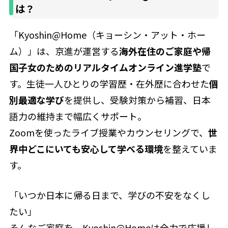
は？
「Kyoshin@Home（キョーシン・アット・ホー
ム）」は、京進が運営する
海外在住のご家庭や帰
国子女のためのリアルタイムオンライン進学塾
で
す。生徒一人ひとりの学習歴・在外歴に合わせた
個
別最適な学び
を提供し、受験対策から補習、日本
語力の維持まで幅広くサポート。
Zoomを使ったライブ授業やカウンセリングで、
世
界中どこにいても安心して学べる環境
を整えていま
す。
「いつか日本に帰る日まで、学びの不安をなくし
たい」
そんなご家庭を、Kyoshin@Homeは全力で応援し