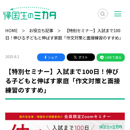
検
メ
索
ニ
HOME
お役立ち記事
【特別セミナー】入試まで100
を
ュ
日！伸びる子どもと伸ばす家庭「作文対策と面接練習のすすめ」
検
表
ー
索
示
2025.8.2
シェア
ポスト
LINEで送る
【特別セミナー】入試まで100日！伸び
る子どもと伸ばす家庭「作文対策と面接
練習のすすめ」