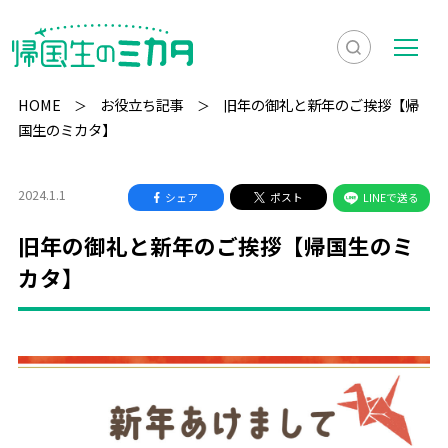
検
メ
索
ニ
HOME
お役立ち記事
旧年の御礼と新年のご挨拶【帰
を
ュ
国生のミカタ】
検
表
ー
索
示
2024.1.1
シェア
ポスト
LINEで送る
旧年の御礼と新年のご挨拶【帰国生のミ
カタ】