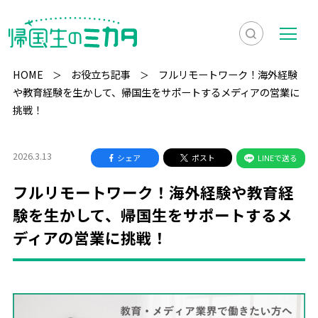
検
メ
索
ニ
HOME
お役立ち記事
フルリモートワーク！海外経験
を
ュ
や教育経験を生かして、帰国生をサポートするメディアの営業に
検
挑戦！
表
ー
索
示
2026.3.13
シェア
ポスト
LINEで送る
フルリモートワーク！海外経験や教育経
験を生かして、帰国生をサポートするメ
ディアの営業に挑戦！