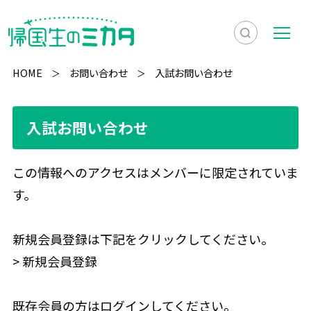
検
メ
索
ニ
HOME
お問い合わせ
入試お問い合わせ
を
ュ
検
表
ー
索
入試お問い合わせ
示
この情報へのアクセスはメンバーに限定されていま
す。
新規会員登録は下記をクリックしてください。
>
新規会員登録
既存会員の方はログインしてください。