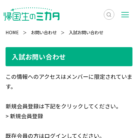
検
メ
索
ニ
HOME
お問い合わせ
入試お問い合わせ
を
ュ
検
表
ー
索
入試お問い合わせ
示
この情報へのアクセスはメンバーに限定されていま
す。
新規会員登録は下記をクリックしてください。
>
新規会員登録
既存会員の方はログインしてください。