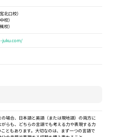
（西宮北口校）
（豊中校）
（高槻校）
o-juku.com/
まの場合、日本語と英語（または現地語）の両方に
ながらも、どちらの言語でも考える力や表現する力
いこともあります。大切なのは、まず一つの言語で
自分の言葉で表現する経験を積み重ねること。