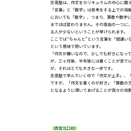
志高塾は、作文をカリキュラムの中心に据
「言葉」と「数字」は思考をする上での両
においても「数字」、つまり、算数や数学
までほぼ変わりません。その理由の一つに、
る人が少ないということが挙げられます。
ここでは‘‘ちゃんと”という言葉を「間違
という意味で用いています。
「作文が嫌いなので、少しでも好きになっ
が、三ヶ月後、半年後には書くことが苦で
が、それはとても大きな一歩です。
志高塾で学んでいく中で「作文が上手」、
ですが、「作文を書くのが好き」「算数の
となるように導いてあげることが我々の役
〈西宮北口校〉