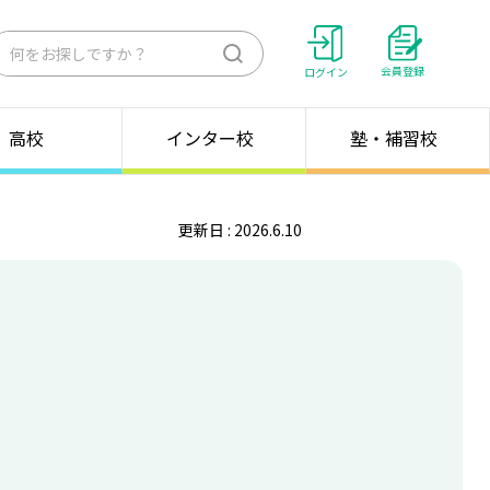
検
会員登録
ログイン
索
高校
インター校
塾・補習校
更新日 : 2026.6.10