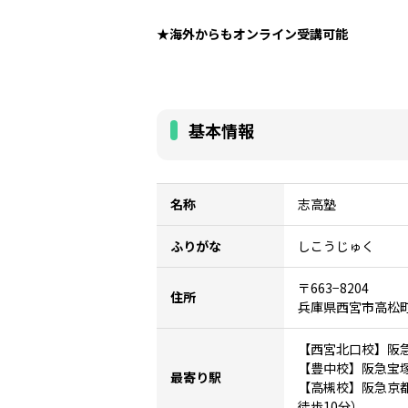
★海外からもオンライン受講可能
基本情報
名称
志高塾
ふりがな
しこうじゅく
〒663−8204
住所
兵庫県西宮市高松町1
【西宮北口校】阪
【豊中校】阪急宝
最寄り駅
【高槻校】阪急京
徒歩10分）