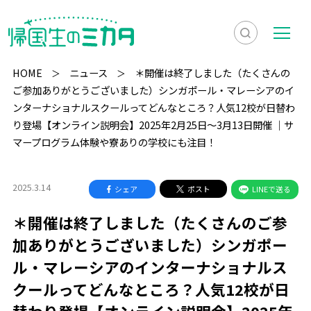
検
メ
索
ニ
HOME
ニュース
＊開催は終了しました（たくさんの
を
ュ
ご参加ありがとうございました）シンガポール・マレーシアのイ
検
ンターナショナルスクールってどんなところ？人気12校が日替わ
表
ー
索
り登場【オンライン説明会】2025年2月25日〜3月13日開催 ｜サ
示
マープログラム体験や寮ありの学校にも注目！
2025.3.14
シェア
ポスト
LINEで送る
＊開催は終了しました（たくさんのご参
加ありがとうございました）シンガポー
ル・マレーシアのインターナショナルス
クールってどんなところ？人気12校が日