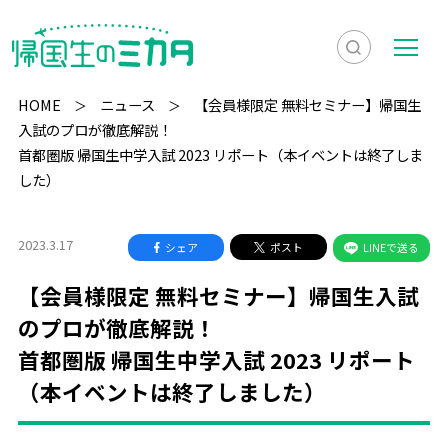
検
メ
索
ニ
HOME
ニュース
【会員様限定 無料セミナー】帰国生
を
ュ
入試のプロが徹底解説！
検
首都圏版 帰国生中学入試 2023 リポート（本イベントは終了しま
表
ー
索
した）
示
2023.3.17
シェア
ポスト
LINEで送る
【会員様限定 無料セミナー】帰国生入試
のプロが徹底解説！
首都圏版 帰国生中学入試 2023 リポート
（本イベントは終了しました）