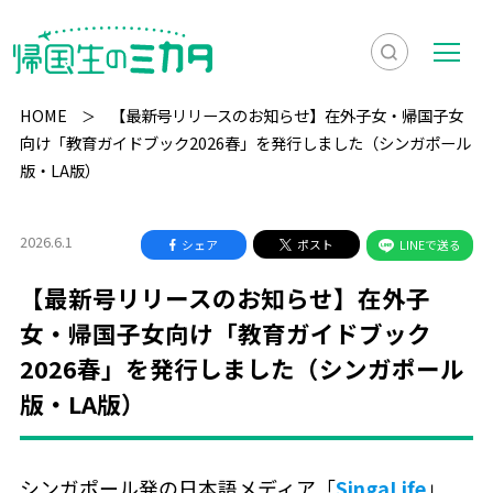
検
メ
索
ニ
HOME
【最新号リリースのお知らせ】在外子女・帰国子女
を
ュ
向け「教育ガイドブック2026春」を発行しました（シンガポール
検
版・LA版）
表
ー
索
示
2026.6.1
シェア
ポスト
LINEで送る
【最新号リリースのお知らせ】在外子
女・帰国子女向け「教育ガイドブック
2026春」を発行しました（シンガポール
版・LA版）
シンガポール発の日本語メディア「
SingaLife
」