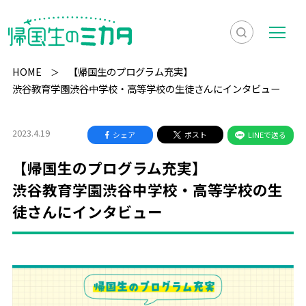
検
メ
索
ニ
HOME
【帰国生のプログラム充実】
を
ュ
渋谷教育学園渋谷中学校・高等学校の生徒さんにインタビュー
検
表
ー
索
示
2023.4.19
シェア
ポスト
LINEで送る
【帰国生のプログラム充実】
渋谷教育学園渋谷中学校・高等学校の生
徒さんにインタビュー