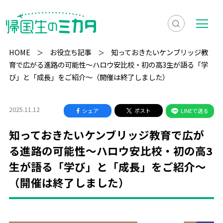
検
メ
索
ニ
HOME
お役立ち記事
知っておきたいケンブリッジ教
を
ュ
育で広がる進路の可能性〜ハロウ安比校・初の高3生が語る「学
検
び」と「成長」をご紹介〜（開催は終了しました）
表
ー
索
示
2025.11.12
シェア
ポスト
LINEで送る
知っておきたいケンブリッジ教育で広が
る進路の可能性〜ハロウ安比校・初の高3
生が語る「学び」と「成長」をご紹介〜
（開催は終了しました）