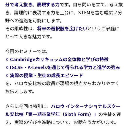
分で考え抜き、表現する力
です。
自ら問いを立て、考え抜
き、論理的に表現する力を土台に、STEMを含む幅広い分
野への進路を可能にします。
その柔軟性は、
将来の選択肢を広げたい
というご家庭に
とって大きな魅力です。
今回のセミナーでは、
⚪︎ Cambridgeカリキュラムの全体像と学びの特徴
⚪︎ IGCSE・A-Levelsを通じて得られる学力と進学の強み
⚪︎ 実際の授業・生徒の成長エピソード
を、ハロウ安比校の教員が現場の視点からわかりやすく
お伝えします。
さらに今回は特別に、
ハロウ インターナショナルスクー
ル安比校「第一期卒業学年（Sixth Form）」
の生徒を迎
え、実際の学びや進路について、お話をうかがいます。