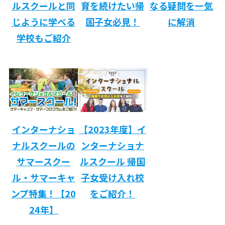
ルスクールと同
育を続けたい帰
なる疑問を一気
じように学べる
国子女必見！
に解消
学校もご紹介
インターナショ
【2023年度】イ
ナルスクールの
ンターナショナ
サ
マースクー
ルスクール 帰国
ル・サマーキャ
子女受け入れ校
ンプ特集！【20
をご紹介！
24年】