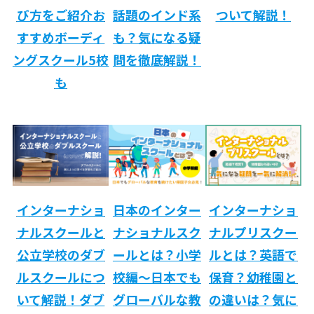
び方をご紹介お
話題のインド系
ついて解説！
すすめボーディ
も？気になる疑
ングスクール5校
問を徹底解説！
も
イ
ンターナショ
日本のインター
インターナショ
ナルスクールと
ナショナルスク
ナルプリスクー
公立学校のダブ
ールとは？小学
ルとは？英語で
ルスクールにつ
校編〜日本でも
保育？幼稚園と
いて解説！ダブ
グローバルな教
の違いは？気に