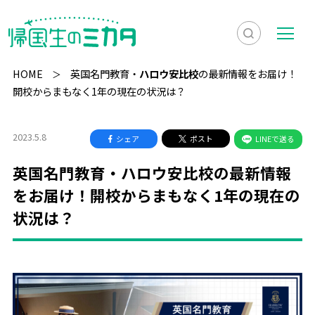
検
メ
索
ニ
HOME
英国名門教育・
ハロウ安比校
の最新情報をお届け！
を
ュ
開校からまもなく1年の現在の状況は？
検
表
ー
索
示
2023.5.8
シェア
ポスト
LINEで送る
英国名門教育・
ハロウ安比校
の最新情報
をお届け！開校からまもなく1年の現在の
状況は？