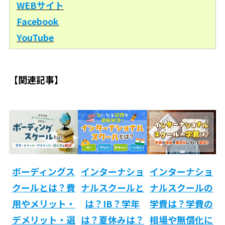
WEBサイト
Facebook
YouTube
【関連記事】
ボーディングス
イ
ンターナショ
インターナショ
クールとは？費
ナルスクールと
ナルスクールの
用や
メリット・
は？IB？学年
学
費は？学費の
デメリット・選
は？夏休みは？
相場や無償化に