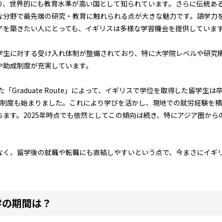
り、世界的にも教育水準が高い国として知られています。さらに伝統あ
な分野で最先端の研究・教育に触れられる点が大きな魅力です。語学力
アを築きたい人にとっても、イギリスは多様な学習機会を提供していま
学生に対する受け入れ体制が整備されており、特に大学院レベルや研究
や助成制度が充実しています。
た「Graduate Route」によって、イギリスで学位を取得した留学生
る制度も始まりました。これにより学びを活かし、現地での就労経験を
ちます。2025年時点でも依然としてこの傾向は続き、特にアジア圏から
なく、留学後の就職や転職にも直結しやすいという点で、今まさにイギ
学の期間は？