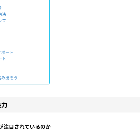
備
方法
ップ
サポート
ート
踏み出そう
魅力
が注目されているのか