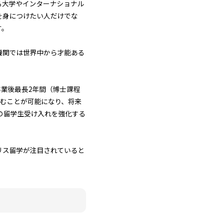
る大学やインターナショナル
を身につけたい人だけでな
す。
機関では世界中から才能ある
は卒業後最長2年間（博士課程
積むことが可能になり、将来
の留学生受け入れを強化する
リス留学が注目されていると