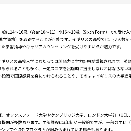
14〜16歳（Year 10〜11）や16〜18歳（Sixth Form）での受
（大学進学資格）を取得することが可能です。イギリスの高校では、少人数
せた学習指導やキャリアカウンセリングを受けやすい点が魅力です。
ギリスの高校入学にあたっては英語力と学力証明が重視されます。英語力
求められることも多く、一定スコアを出願時に提出しなければならない
い段階で国際感覚を身につけられることや、そのままイギリスの大学進
、オックスフォード大学やケンブリッジ大学、ロンドン大学群（UCL、K
育機関が多数あります。学部課程は3年制が一般的ですが、一部の学科（
ンシップや海外プログラムが組み込まれている場合もあります。