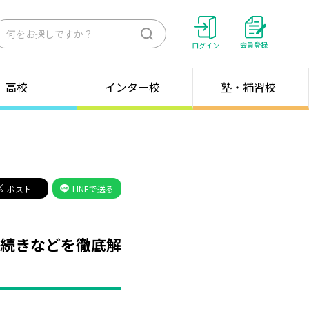
検
会員登録
ログイン
索
高校
インター校
塾・補習校
ポスト
LINEで送る
手続きなどを徹底解