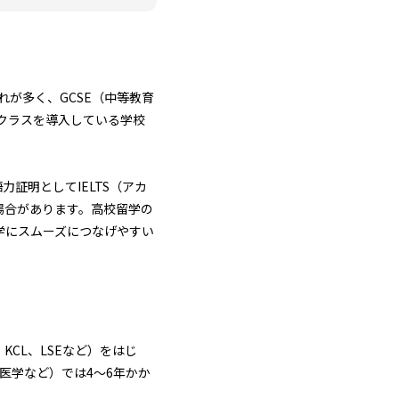
け入れが多く、GCSE（中等教育
制クラスを導入している学校
証明としてIELTS（アカ
場合があります。高校留学の
学にスムーズにつなげやすい
CL、LSEなど）をはじ
医学など）では4〜6年かか