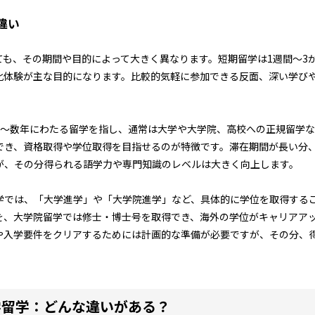
違い
ても、その期間や目的によって大きく異なります。短期留学は1週間〜3
化体験が主な目的になります。比較的気軽に参加できる反面、深い学び
上〜数年にわたる留学を指し、通常は大学や大学院、高校への正規留学
でき、資格取得や学位取得を目指せるのが特徴です。滞在期間が長い分
が、その分得られる語学力や専門知識のレベルは大きく向上します。
学では、「大学進学」や「大学院進学」など、具体的に学位を取得する
を、大学院留学では修士・博士号を取得でき、海外の学位がキャリアア
や入学要件をクリアするためには計画的な準備が必要ですが、その分、
大学留学：どんな違いがある？