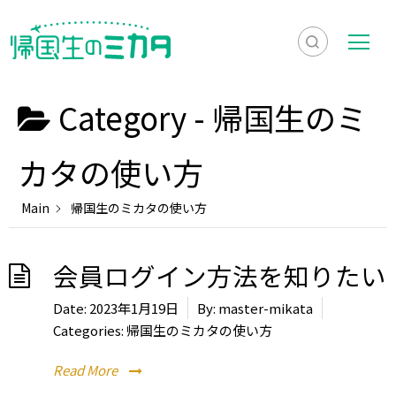
検
メ
索
ニ
Category -
帰国生のミ
を
ュ
検
表
ー
索
カタの使い方
示
Main
帰国生のミカタの使い方
会員ログイン方法を知りたい
Date:
2023年1月19日
By:
master-mikata
Categories:
帰国生のミカタの使い方
Read More