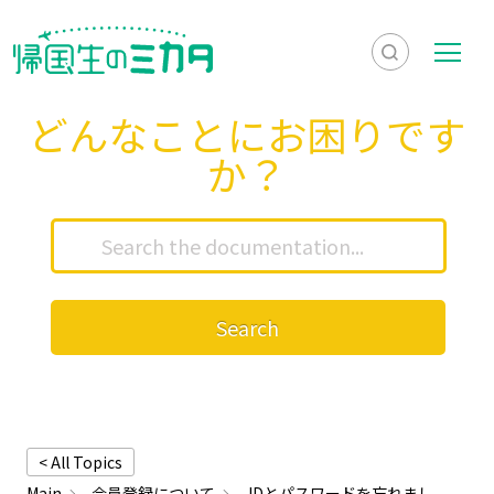
検
メ
索
ニ
どんなことにお困りです
を
ュ
検
か？
表
ー
索
示
Search
< All Topics
Main
会員登録について
IDとパスワードを忘れまし