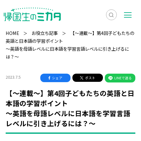
検
メ
索
ニ
HOME
お役立ち記事
【〜連載〜】第4回子どもたちの
を
ュ
英語と日本語の学習ポイント
検
～英語を母語レベルに日本語を学習言語レベルに引き上げるに
表
ー
索
は？～
示
2023.7.5
シェア
ポスト
LINEで送る
【〜連載〜】第4回子どもたちの英語と日
本語の学習ポイント
～英語を母語レベルに日本語を学習言語
レベルに引き上げるには？～