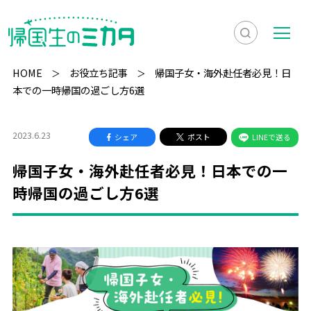
検
メ
索
ニ
HOME
お役立ち記事
帰国子女・海外赴任者必見！日
を
ュ
本での一時帰国の過ごし方6選
検
表
ー
索
示
2023.6.23
シェア
ポスト
LINEで送る
帰国子女・海外赴任者必見！日本での一
時帰国の過ごし方6選