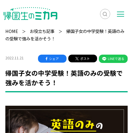
検
メ
索
ニ
HOME
お役立ち記事
帰国子女の中学受験！英語のみ
を
ュ
の受験で強みを活かそう！
検
表
ー
索
示
2022.11.21
シェア
ポスト
LINEで送る
帰国子女の中学受験！英語のみの受験で
強みを活かそう！