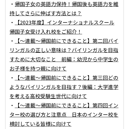
・
帰国子女の英語力保持！帰国後も英語力を維
持してさらに伸ばす方法とは？
・
【2023年度】インターナショナルスクール
帰国子女受け入れ校をご紹介！
・
【〜連載〜帰国前にできること】第二回バイ
リンガルの正しい意味は？バイリンガルを目指
すために大切なこと 前編：幼児から中学生の
お子様を持つ親に向けて
・
【〜連載〜帰国前にできること】第三回どの
ようなバイリンガルを目指す？後編：大学進学
を考える高校受験生世代に向けて
・
【〜連載〜帰国前にできること】第四回イン
ター校の選び方と注意点 日本のインター校を
検討している皆様に向けて