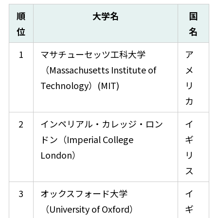
順
大学名
国
位
名
1
マサチューセッツ工科大学
ア
（Massachusetts Institute of
メ
Technology）(MIT)
リ
カ​
2
インペリアル・カレッジ・ロン
イ
ドン（Imperial College
ギ
London）
リ
ス​
3
オックスフォード大学
イ
（University of Oxford）
ギ