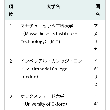
順
大学名
国
位
名
1
マサチューセッツ工科大学
ア
（Massachusetts Institute of
メ
Technology）(MIT)
リ
カ​
2
インペリアル・カレッジ・ロン
イ
ドン（Imperial College
ギ
London）
リ
ス​
3
オックスフォード大学
イ
（University of Oxford）
ギ