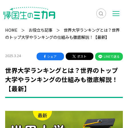
検
メ
索
ニ
HOME
お役立ち記事
世界大学ランキングとは？世界
を
ュ
のトップ大学やランキングの仕組みも徹底解説！【最新】
検
表
ー
索
示
2025.3.24
シェア
ポスト
LINEで送る
世界大学ランキングとは？世界のトップ
大学やランキングの仕組みも徹底解説！
【最新】