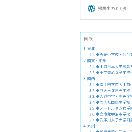
目次
東北
◆秀光中学校・仙台
関東・中部
◆土浦日本大学高等
◆不二聖心女子学院
関西
◆追手門学院大手前
◆四天王寺高等学校
◆大谷中学・高等学
◆同志社国際中学校
◆ノートルダム女学
◆立命館宇治中学校
◆武庫川女子大学附
九州
◆福岡雙葉中学校・