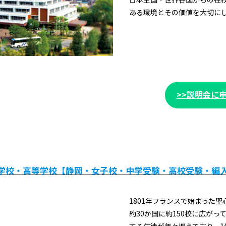
ある環境とその価値を大切に
>>説明会に
学校・高等学校【静岡・女子校・中学受験・高校受験・編
1801年フランスで始まった
約30か国に約150校に広がっ
する生徒が年々増えており、1