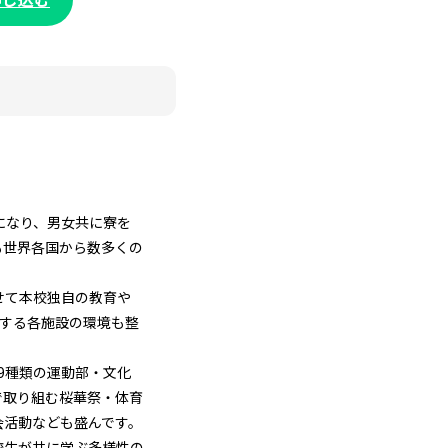
になり、男女共に寮を
も世界各国から数多くの
せて本校独自の教育や
進する各施設の環境も整
9種類の運動部・文化
で取り組む桜華祭・体育
会活動なども盛んです。
校生が共に学ぶ多様性の