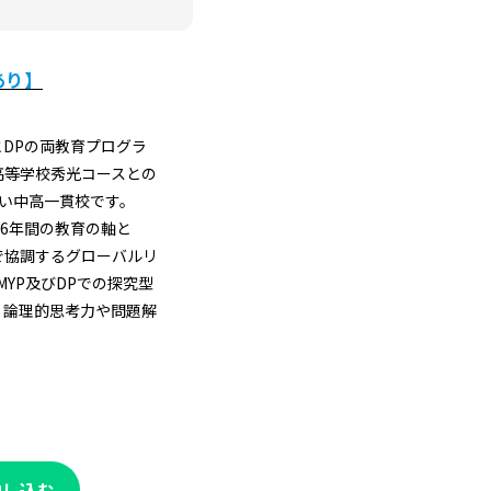
あり】
とDPの両教育プログラ
高等学校秀光コースとの
い中高一貫校です。
enceを6年間の教育の軸と
で協調するグローバルリ
MYP及びDPでの探究型
、論理的思考力や問題解
申し込む