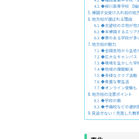
◆柳川高等学校 【
帰国子女受け入れ校の地
地方校が選ばれる理由
◆志望校の立地が地
◆本帰国するエリア
◆寮のある学校が多
地方校の魅力
◆全国各地から生徒
◆広大なキャンパス
◆環境を生かした学
◆地域の課題解決
◆多様なクラブ活動
◆貴重な寮生活
◆オンライン受験も
地方校の注意ポイント
◆学校の数
◆予備校などの選択
見逃せない！充実した教