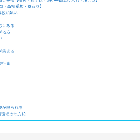
福岡・高校受験・寮あり】
方校が熱い
方にある
が地方
い
が集まる
校行事
肢が限られる
育環境の地方校