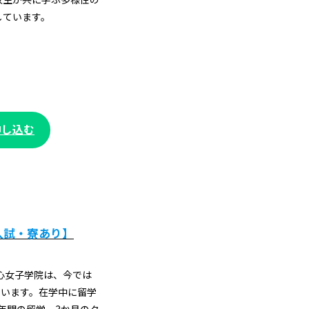
しています。
申し込む
入試・寮あり】
聖心女子学院は、今では
ています。在学中に留学
年間の留学、3か月のタ