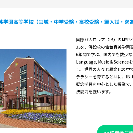
英学園高等学校【宮城・中学受験・高校受験・編入試・寮
国際バカロレア（IB）
のMYP
ムを、併設校の仙台育英学園
6年間で学ぶ、国内でも数少な
Language, Music & Sci
し、世界の人々と異文化の中
テラシーを育てると共に、IB-
概念学習を中心とした授業で
決能力を養います。
>>説明会に