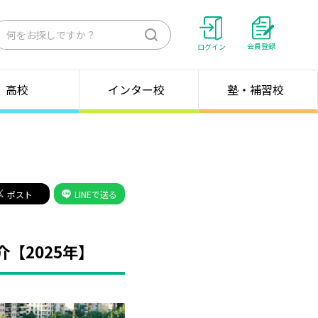
検
会員登録
ログイン
索
高校
インター校
塾・補習校
ポスト
LINEで送る
【2025年】