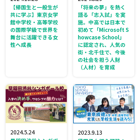
【帰国生と一般生が
「将来の夢」を熱く
共に学ぶ】東京女学
語る「志入試」を実
館中学校・高等学校
施。中高では日本で
の国際学級で世界を
初めて「Microsoft S
舞台に活躍できる女
howcase School」
性へ成長
に認定され、人気の
街・北千住で、今後
の社会を担う人財
（人材）を育成
2024.5.24
2023.9.13