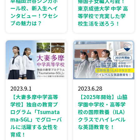
早稲田渋谷シンガポ
帰国子女編入可能！
ール校、新入生へイ
東京成徳大学 中学 高
ンタビュー！ワセシ
等学校で充実した学
ブの魅力は？
校生活を送ろう！
2023.9.1
2023.6.28
【大妻多摩中学高等
【2025年開始】山脇
学校】独自の教育プ
学園中学校・高等学
ログラム「Tsumata
校の国際教養（ILA）
ma-SGL」でグローバ
クラスでハイレベル
ルに活躍する女性を
な英語教育を！
育成！