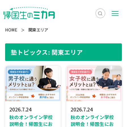
検
メ
索
ニ
HOME
関東エリア
を
ュ
検
表
ー
索
塾トピックス: 関東エリア
示
2026.7.24
2026.7.24
秋のオンライン学校
秋のオンライン学校
説明会！帰国生にお
説明会！帰国生にお