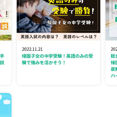
2022.11.21
202
手
帰国子女の中学受験！英語のみの受
総
説
験で強みを活かそう！
帰
底
ハ