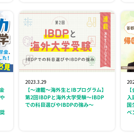
2023.3.29
202
金
【〜連載〜海外生とIBプログラム】
【
や
第2回IBDPと海外大学受験～IBDP
入
での科目選びやIBDPの強み～
国
奨
ベ