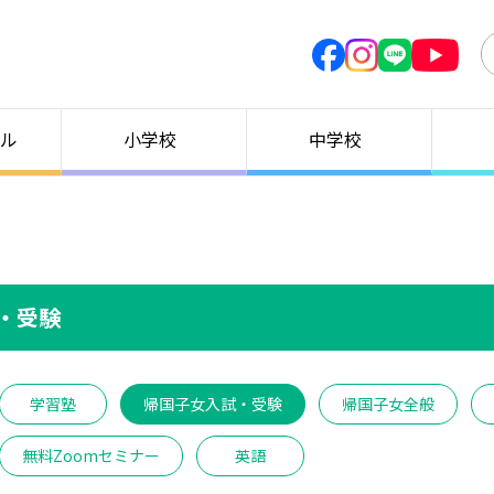
ル
小学校
中学校
試・受験
学習塾
帰国子女入試・受験
帰国子女全般
無料Zoomセミナー
英語