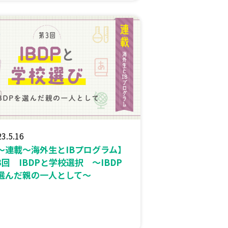
3.5.16
〜連載〜海外生とIBプログラム】
3回 IBDPと学校選択 ～IBDP
選んだ親の一人として～