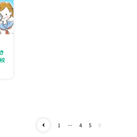
き
校
1
…
4
5
6