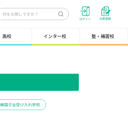
検
会員登録
ログイン
索
高校
インター校
塾・補習校
帰国子女受け入れ学校