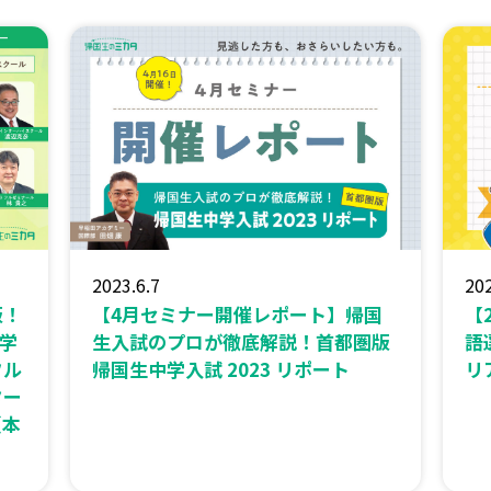
2023.6.7
202
版！
【4月セミナー開催レポート】帰国
【
学
生入試のプロが徹底解説！首都圏版
語
フル
帰国生中学入試 2023 リポート
リ
ター
（本