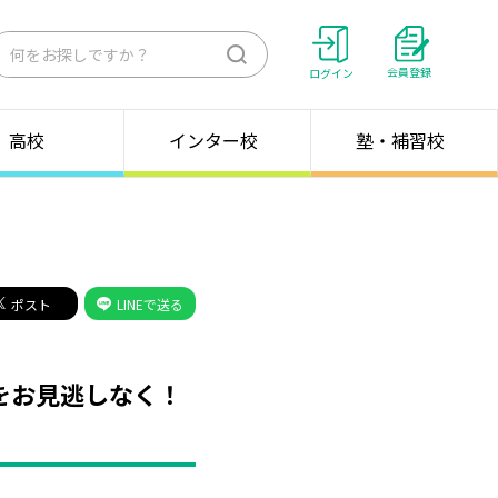
検
会員登録
ログイン
索
高校
インター校
塾・補習校
ポスト
LINEで送る
 をお見逃しなく！